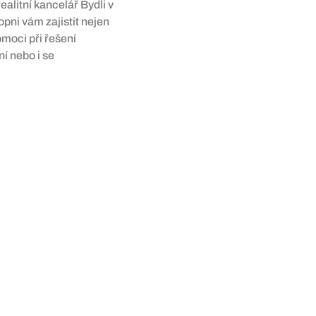
ealitní kancelář Bydli v
pni vám zajistit nejen
omoci při řešení
í nebo i se