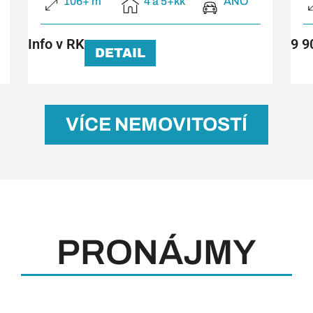
106+ m²
4 a 5+kk
ANO
Info v RK
9 9
DETAIL
VÍCE NEMOVITOSTÍ
PRONÁJMY