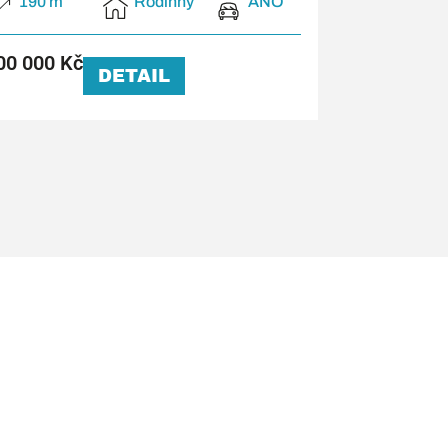
190 m²
Rodinný
ANO
00 000 Kč
DETAIL