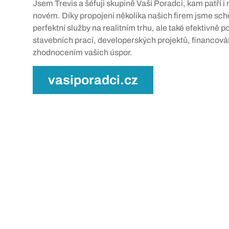
Jsem Trevis a šéfuji skupině Vaši Poradci, kam patří i r
novém. Díky propojení několika našich firem jsme scho
perfektní služby na realitním trhu, ale také efektivně p
stavebních prací, developerských projektů, financován
zhodnocením vašich úspor.
vasiporadci.cz