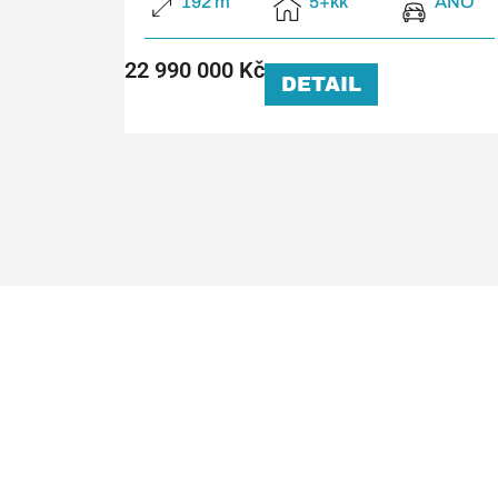
192 m²
5+kk
ANO
22 990 000 Kč
DETAIL