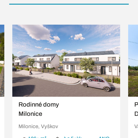
Rodinné domy
P
Milonice
D
Milonice, Vyškov
V