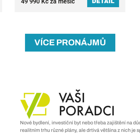
49 990 Kč za měsíc
DETAIL
VÍCE PRONÁJMŮ
Nové bydlení, investiční byt nebo třeba zajištění na 
realitním trhu různé plány, ale drtivá většina z nich je 