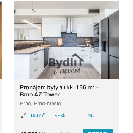
Pronájem byty 4+kk, 166 m² –
Brno AZ Tower
Brno, Brno-město
166 m²
4+kk
NE