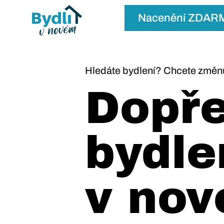
Nacenění ZDAR
Hledáte bydlení? Chcete změ
Dopře
bydle
v nov