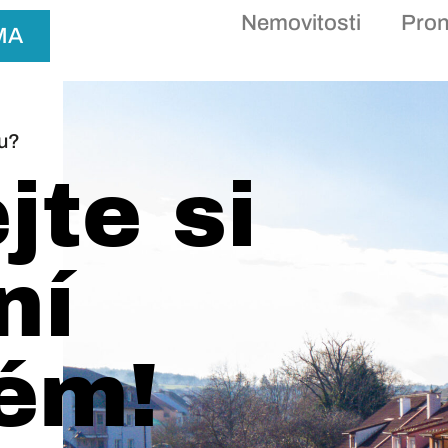
Nemovitosti
Pro
MA
nu?
jte si
ní
ém!