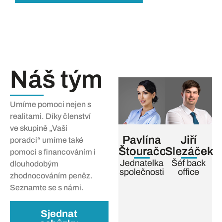
Náš tým
Umíme pomoci nejen s
realitami. Díky členství
ve skupině „Vaši
Pavlína
Jiří
poradci“ umíme také
Štouračová
Slezáček
pomoci s financováním i
Jednatelka
Šéf back
dlouhodobým
společnosti
office
zhodnocováním peněz.
Seznamte se s námi.
Sjednat