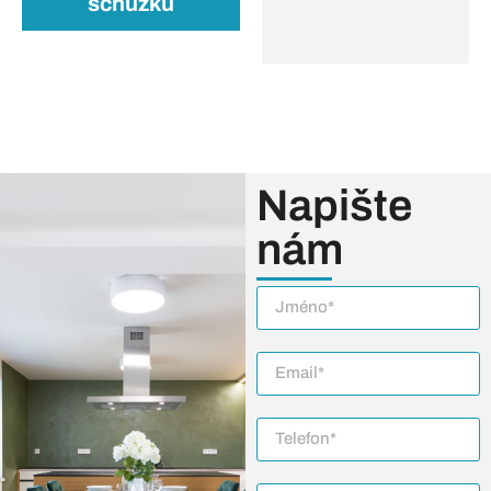
schůzku
Napište
nám