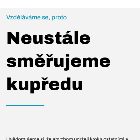
Vzděláváme se, proto
Neustále
směřujeme
kupředu
Uvědomujeme si, že abychom udrželi krok s ostatními a