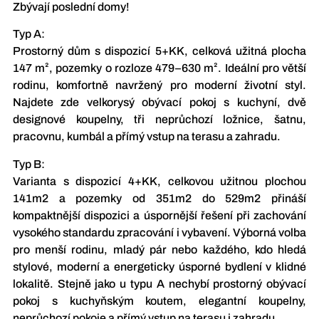
Zbývají poslední domy!
Typ A:
Prostorný dům s dispozicí 5+KK, celková užitná plocha
147 m², pozemky o rozloze 479–630 m². Ideální pro větší
rodinu, komfortně navržený pro moderní životní styl.
Najdete zde velkorysý obývací pokoj s kuchyní, dvě
designové koupelny, tři neprůchozí ložnice, šatnu,
pracovnu, kumbál a přímý vstup na terasu a zahradu.
Typ B:
Varianta s dispozicí 4+KK, celkovou užitnou plochou
141m2 a pozemky od 351m2 do 529m2 přináší
kompaktnější dispozici a úspornější řešení při zachování
vysokého standardu zpracování i vybavení. Výborná volba
pro menší rodinu, mladý pár nebo každého, kdo hledá
stylové, moderní a energeticky úsporné bydlení v klidné
lokalitě. Stejně jako u typu A nechybí prostorný obývací
pokoj s kuchyňským koutem, elegantní koupelny,
neprůchozí pokoje a přímý vstup na terasu i zahradu.