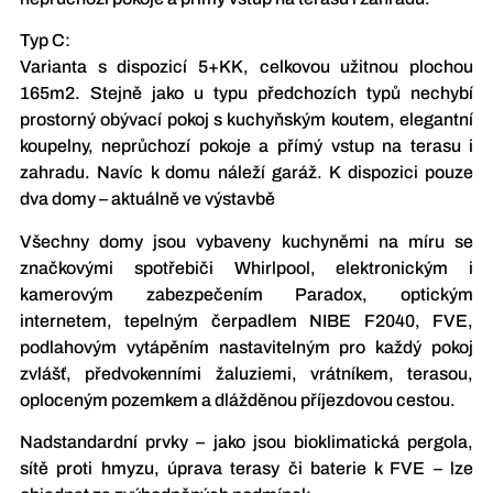
Typ C:
Varianta s dispozicí 5+KK, celkovou užitnou plochou
165m2. Stejně jako u typu předchozích typů nechybí
prostorný obývací pokoj s kuchyňským koutem, elegantní
koupelny, neprůchozí pokoje a přímý vstup na terasu i
zahradu. Navíc k domu náleží garáž. K dispozici pouze
dva domy – aktuálně ve výstavbě
Všechny domy jsou vybaveny kuchyněmi na míru se
značkovými spotřebiči Whirlpool, elektronickým i
kamerovým zabezpečením Paradox, optickým
internetem, tepelným čerpadlem NIBE F2040, FVE,
podlahovým vytápěním nastavitelným pro každý pokoj
zvlášť, předvokenními žaluziemi, vrátníkem, terasou,
oploceným pozemkem a dlážděnou příjezdovou cestou.
Nadstandardní prvky – jako jsou bioklimatická pergola,
sítě proti hmyzu, úprava terasy či baterie k FVE – lze