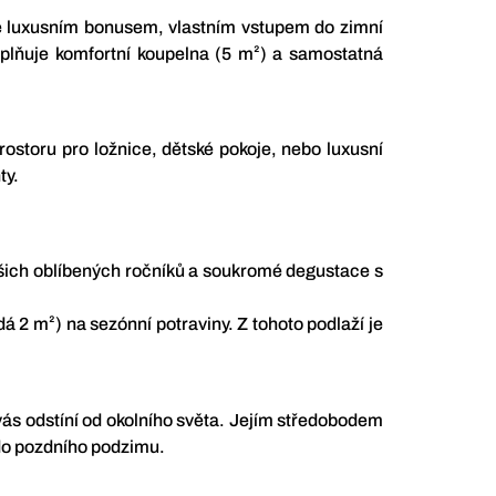
je luxusním bonusem, vlastním vstupem do zimní
oplňuje komfortní koupelna (5 m²) a samostatná
rostoru pro ložnice, dětské pokoje, nebo luxusní
ty.
ašich oblíbených ročníků a soukromé degustace s
á 2 m²) na sezónní potraviny. Z tohoto podlaží je
vás odstíní od okolního světa. Jejím středobodem
 do pozdního podzimu.