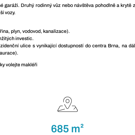
é garáži. Druhý rodinný vůz nebo návštěva pohodlně a krytě z
ší vozy.
řina, plyn, vodovod, kanalizace).
žitých investic.
ezidenční ulice s vynikající dostupností do centra Brna, na dá
taurace).
ky volejte makléři
685 m²