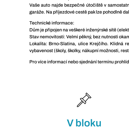
Vaše auto najde bezpečné útočiště v samostatn
garáže. Na příjezdové cestě pak lze pohodlně dal
Technické informace:
Dům je připojen na veškeré inženýrské sítě (elekt
Stav nemovitosti: Velmi pěkný, bez nutnosti okam
Lokalita: Brno-Slatina, ulice Krejčího. Klidná r
vybavenost (školy, školky, nákupní možnosti, res
Pro více informací nebo sjednání termínu prohlíd
V bloku