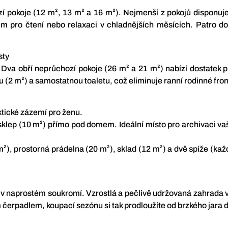
ozí pokoje (12 m², 13 m² a 16 m²). Nejmenší z pokojů disponu
m pro čtení nebo relaxaci v chladnějších měsících. Patro d
sty
 Dva obří neprůchozí pokoje (26 m² a 21 m²) nabízí dostatek p
 (2 m²) a samostatnou toaletu, což eliminuje ranní rodinné fron
ktické zázemí pro ženu.
 sklep (10 m²) přímo pod domem. Ideální místo pro archivaci v
m²), prostorná prádelna (20 m²), sklad (12 m²) a dvě spíže (každ
 v naprostém soukromí. Vzrostlá a pečlivě udržovaná zahrada 
 čerpadlem, koupací sezónu si tak prodloužíte od brzkého jara