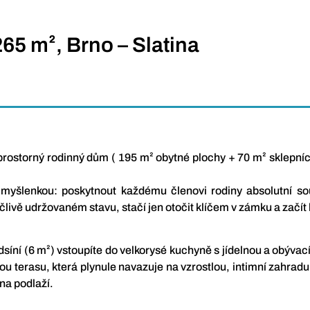
5 m², Brno – Slatina
storný rodinný dům ( 195 m² obytné plochy + 70 m² sklepních 
myšlenkou: poskytnout každému členovi rodiny absolutní so
livě udržovaném stavu, stačí jen otočit klíčem v zámku a začít 
síní (6 m²) vstoupíte do velkorysé kuchyně s jídelnou a obýva
ou terasu, která plynule navazuje na vzrostlou, intimní zahradu.
na podlaží.