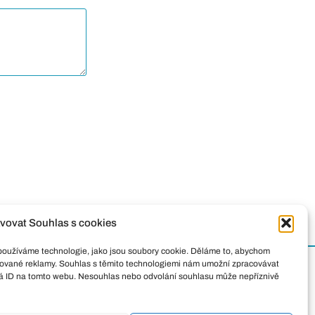
vovat Souhlas s cookies
 používáme technologie, jako jsou soubory cookie. Děláme to, abychom
alizované reklamy. Souhlas s těmito technologiemi nám umožní zpracovávat
čná ID na tomto webu. Nesouhlas nebo odvolání souhlasu může nepříznivě
a 1008/69, Štýřice, 639 00 Brno