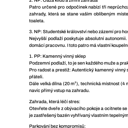
2. NP: Oáza klidu a zimní zahrada
Patro určené pro odpočinek nabízí tři neprůch
zahrady, která se stane vaším oblíbeným míste
toaleta.
3. NP: Studentské království nebo zázemí pro ho
Nejvyšší podlaží poskytuje absolutní autonomii.
domácí pracovnu. I toto patro má vlastní koupelnu
1. PP: Kamenný vinný sklep
Podzemní podlaží, to je sen každého muže a pra
Pro radost a prestiž: Autentický kamenný vinný
přáteli.
Dále velká dílna (20 m²), technická místnost (4 
navíc přímý vstup na zahradu.
Zahrada, která léčí stres:
Otevřete dveře z obývacího pokoje a ocitnete se
je zastřešený bazén vyhřívaný vlastním tepelným
Parkování bez kompromisů: