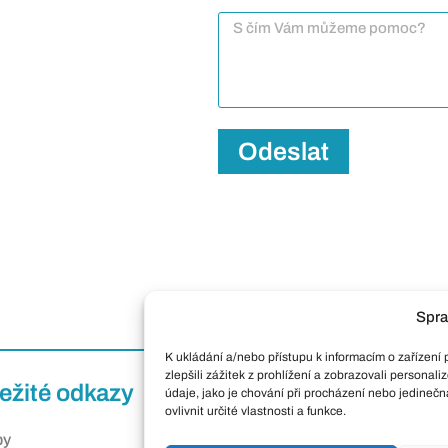
Odeslat
Spra
K ukládání a/nebo přístupu k informacím o zařízení
zlepšili zážitek z prohlížení a zobrazovali person
ežité odkazy
Kontakt
údaje, jako je chování při procházení nebo jedine
ovlivnit určité vlastnosti a funkce.
Pražákov
by