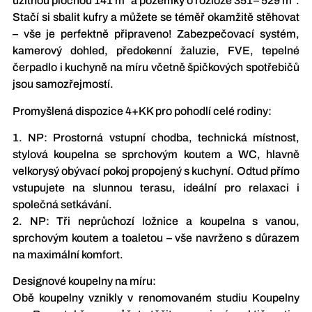
užitnou plochou 141 m² a pozemky o rozloze 351– 529 m².
Stačí si sbalit kufry a můžete se téměř okamžitě stěhovat
– vše je perfektně připraveno! Zabezpečovací systém,
kamerový dohled, předokenní žaluzie, FVE, tepelné
čerpadlo i kuchyně na míru včetně špičkových spotřebičů
jsou samozřejmostí.
Promyšlená dispozice 4+KK pro pohodlí celé rodiny:
1. NP: Prostorná vstupní chodba, technická místnost,
stylová koupelna se sprchovým koutem a WC, hlavně
velkorysý obývací pokoj propojený s kuchyní. Odtud přímo
vstupujete na slunnou terasu, ideální pro relaxaci i
společná setkávání.
2. NP: Tři neprůchozí ložnice a koupelna s vanou,
sprchovým koutem a toaletou – vše navrženo s důrazem
na maximální komfort.
Designové koupelny na míru:
Obě koupelny vznikly v renomovaném studiu Koupelny