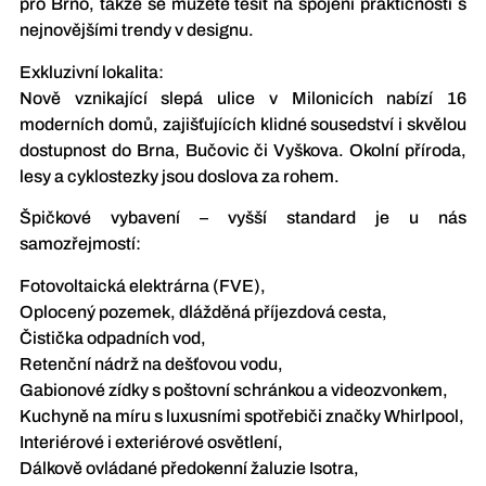
pro Brno, takže se můžete těšit na spojení praktičnosti s
nejnovějšími trendy v designu.
Exkluzivní lokalita:
Nově vznikající slepá ulice v Milonicích nabízí 16
moderních domů, zajišťujících klidné sousedství i skvělou
dostupnost do Brna, Bučovic či Vyškova. Okolní příroda,
lesy a cyklostezky jsou doslova za rohem.
Špičkové vybavení – vyšší standard je u nás
samozřejmostí:
Fotovoltaická elektrárna (FVE),
Oplocený pozemek, dlážděná příjezdová cesta,
Čistička odpadních vod,
Retenční nádrž na dešťovou vodu,
Gabionové zídky s poštovní schránkou a videozvonkem,
Kuchyně na míru s luxusními spotřebiči značky Whirlpool,
Interiérové i exteriérové osvětlení,
Dálkově ovládané předokenní žaluzie Isotra,