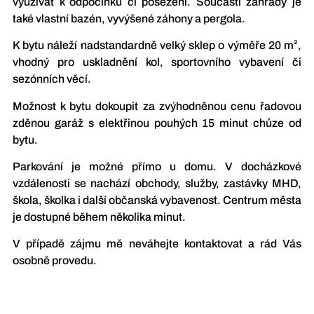
využívat k odpočinku či posezení. Součástí zahrady je
také vlastní bazén, vyvýšené záhony a pergola.
K bytu náleží nadstandardně velký sklep o výměře 20 m²,
vhodný pro uskladnění kol, sportovního vybavení či
sezónních věcí.
Možnost k bytu dokoupit za zvýhodněnou cenu řadovou
zděnou garáž s elektřinou pouhých 15 minut chůze od
bytu.
Parkování je možné přímo u domu. V docházkové
vzdálenosti se nachází obchody, služby, zastávky MHD,
škola, školka i další občanská vybavenost. Centrum města
je dostupné během několika minut.
V případě zájmu mě neváhejte kontaktovat a rád Vás
osobně provedu.