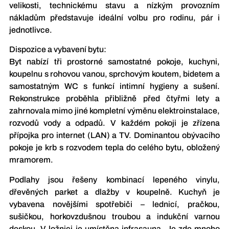
velikosti, technickému stavu a nízkým provozním
nákladům představuje ideální volbu pro rodinu, pár i
jednotlivce.
Dispozice a vybavení bytu:
Byt nabízí tři prostorné samostatné pokoje, kuchyni,
koupelnu s rohovou vanou, sprchovým koutem, bidetem a
samostatným WC s funkcí intimní hygieny a sušení.
Rekonstrukce proběhla přibližně před čtyřmi lety a
zahrnovala mimo jiné kompletní výměnu elektroinstalace,
rozvodů vody a odpadů. V každém pokoji je zřízena
přípojka pro internet (LAN) a TV. Dominantou obývacího
pokoje je krb s rozvodem tepla do celého bytu, obložený
mramorem.
Podlahy jsou řešeny kombinací lepeného vinylu,
dřevěných parket a dlažby v koupelně. Kuchyň je
vybavena novějšími spotřebiči – lednicí, pračkou,
sušičkou, horkovzdušnou troubou a indukční varnou
deskou. V ložnici je umístěna infrasauna. Je zde mnoho