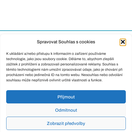
Spravovat Souhlas s cookies
K ukládání a/nebo přístupu k informacím o zařízení používáme
technologie, jako jsou soubory cookie. Děláme to, abychom zlepšili
zážitek z prohlížení a zobrazovali personalizované reklamy. Souhlas s
Od inzerce po právní služby. Od hypotéky a přepisu na
těmito technologiemi nám umožní zpracovávat údaje, jako je chování při
katastru až po daňové přiznání. Jsme tu stále s vámi.
procházení nebo jedinečná ID na tomto webu. Nesouhlas nebo odvolání
souhlasu může nepříznivě ovlivnit určité vlastnosti a funkce.
Důležité odkazy
Příjmout
Kontakt
Odmítnout
Pražákova 1008/69, Štýřice, 639 00 Brno
Zobrazit předvolby
+420 737 224 455